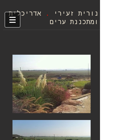
.
נורית זעיר
י
אד
ריכלית
ומתכננת ערים